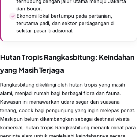
terhubung dengan jalur utama menuju Jakarta
dan Bogor.
Ekonomi lokal bertumpu pada pertanian,
terutama padi, dan sektor perdagangan di
sekitar pasar tradisional.
Hutan Tropis Rangkasbitung: Keindahan
yang Masih Terjaga
Rangkasbitung dikelilingi oleh hutan tropis yang masih
alami, menjadi rumah bagi berbagai flora dan fauna.
Kawasan ini menawarkan udara segar dan suasana
tenang, cocok bagi pengunjung yang ingin melepas penat.
Meskipun belum dikembangkan sebagai destinasi wisata
komersial, hutan tropis Rangkasbitung menarik minat para
pencinta alam untuk menjelajahi keindahannya secara