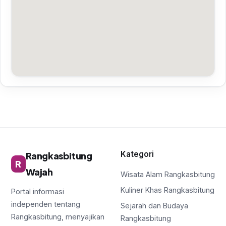
Kategori
Rangkasbitung
R
Wajah
Wisata Alam Rangkasbitung
Kuliner Khas Rangkasbitung
Portal informasi
independen tentang
Sejarah dan Budaya
Rangkasbitung, menyajikan
Rangkasbitung