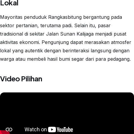
Lokal
Mayoritas penduduk Rangkasbitung bergantung pada
sektor pertanian, terutama padi. Selain itu, pasar
tradisional di sekitar Jalan Sunan Kalijaga menjadi pusat
aktivitas ekonomi. Pengunjung dapat merasakan atmosfer
lokal yang autentik dengan berinteraksi langsung dengan
warga atau membeli hasil bumi segar dari para pedagang.
Video Pilihan